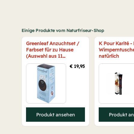
Einige Produkte vom Naturfriseur-Shop
Greenleaf Anzuchtset /
K Pour Karité -
Farbset für zu Hause
Wimperntusch
(Auswahl aus 11
natürlich
Farbtönen)
€
19,95
Produkt ansehen
Produkt a