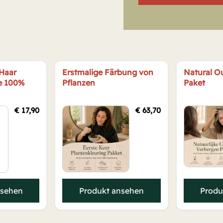
 Haar
Erstmalige Färbung von
Natural O
e 100%
Pflanzen
Paket
€
17,90
€
63,70
nsehen
Produkt ansehen
Produ