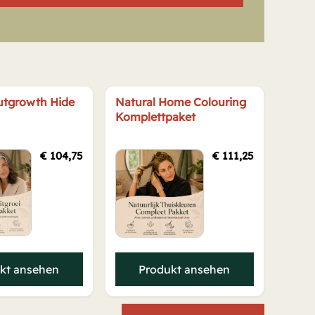
utgrowth Hide
Natural Home Colouring
Komplettpaket
€
104,75
€
111,25
kt ansehen
Produkt ansehen