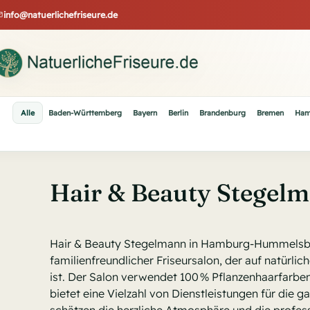
Skip
info@natuerlichefriseure.de
to
content
Alle
Baden-Württemberg
Bayern
Berlin
Brandenburg
Bremen
Ham
Hair & Beauty Stegel
Hair & Beauty Stegelmann in Hamburg-Hummelsbüt
familienfreundlicher Friseursalon, der auf natürlich
ist. Der Salon verwendet 100 % Pflanzenhaarfa
bietet eine Vielzahl von Dienstleistungen für die 