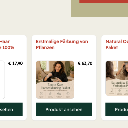
 Haar
Erstmalige Färbung von
Natural O
e 100%
Pflanzen
Paket
€
17,90
€
63,70
nsehen
Produkt ansehen
Produ