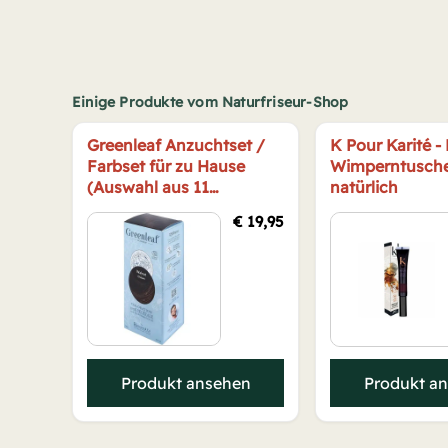
Einige Produkte vom Naturfriseur-Shop
Greenleaf Anzuchtset /
K Pour Karité -
Farbset für zu Hause
Wimperntusch
(Auswahl aus 11
natürlich
Farbtönen)
€
19,95
Produkt ansehen
Produkt a