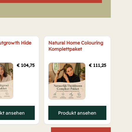
utgrowth Hide
Natural Home Colouring
Komplettpaket
€
104,75
€
111,25
kt ansehen
Produkt ansehen